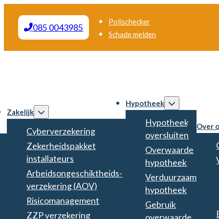
Polischecker
085 0043985
Schade melden
Hypotheek
Zakelijk
Hypotheek
Over 
Cyberverzekering
oversluiten
Zekerheidspakket
Overwaarde
installateurs
hypotheek
Arbeidsongeschiktheids­
Verduurzaam
verzekering (AOV)
hypotheek
Risicomanagement
Gebruik
ZZP verzekering
overwaarde