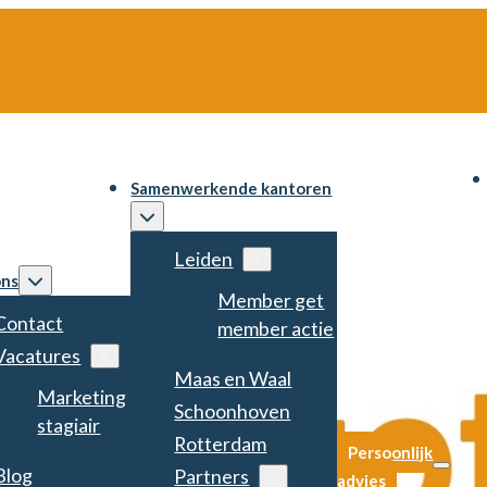
Samenwerkende kantoren
Leiden
ons
Member get
Contact
member actie
Vacatures
Maas en Waal
Marketing
Schoonhoven
stagiair
Rotterdam
Persoonlijk
Blog
Partners
advies