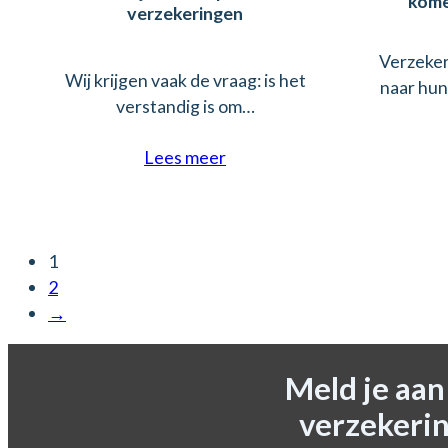
kome
verzekeringen
Verzekera
Wij krijgen vaak de vraag: is het
naar hun
verstandig is om…
Lees meer
1
2
→
Meld je aa
verzekerin