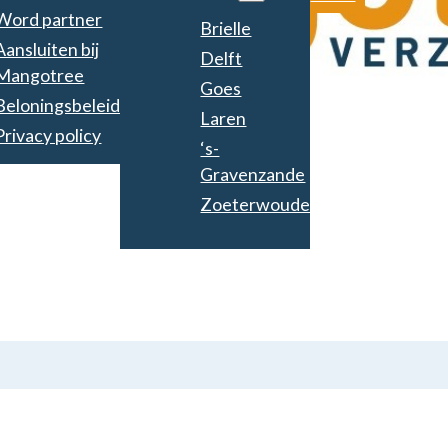
Word partner
Brielle
Aansluiten bij
Delft
Mangotree
Goes
Beloningsbeleid
Laren
Privacy policy
‘s-
Gravenzande
Zoeterwoude