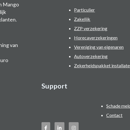
an Mango
Particulier
ijk
klanten.
Zakelijk
ZZP verzekering
Horecaverzekeringen
ning van
Vereniging van eigenaren
Autoverzekering
Buro
Zekerheidspakket installate
Support
Schade mel
Contact