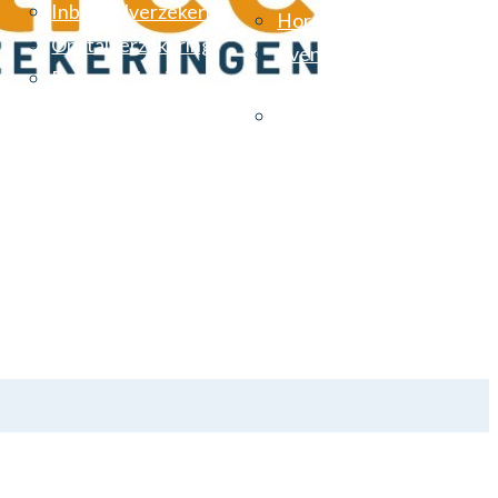
Inboedelverzekering
Horecaverzekeringen
Opstalverzekering
Evenementen
Reisverzekering
verzekering
Vereniging van eigenare