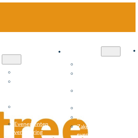
Particulier
Zakelijk
Cyberverzekering
Autoverzekering
Zekerheidspakket
Autoverzekering
installateurs
negatieve
Arbeidsongeschiktheids­
schadejaren
verzekering (AOV)
Bruiloft
Risicomanagement
verzekeringen
ZZP verzekering
Evenementen
Zakelijke
verzekering
evenementenverzekerin