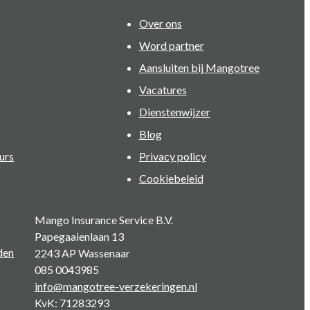
Over ons
Word partner
Aansluiten bij Mangotree
Vacatures
Dienstenwijzer
Blog
urs
Privacy policy
Cookiebeleid
Mango Insurance Service B.V.
Papegaaienlaan 13
den
2243 AP Wassenaar
085 0043985
info@mangotree-verzekeringen.nl
KvK: 71283293