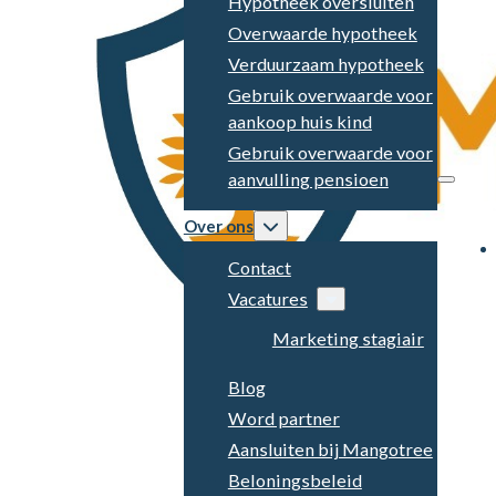
Hypotheek oversluiten
Overwaarde hypotheek
Verduurzaam hypotheek
Gebruik overwaarde voor
aankoop huis kind
Gebruik overwaarde voor
aanvulling pensioen
Over ons
Contact
Vacatures
Marketing stagiair
Blog
Word partner
Aansluiten bij Mangotree
Beloningsbeleid