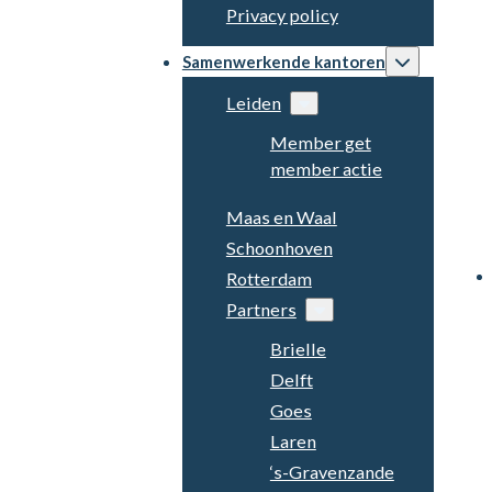
Privacy policy
Samenwerkende kantoren
Leiden
Member get
member actie
Maas en Waal
Schoonhoven
Rotterdam
Partners
Brielle
Delft
Goes
Laren
‘s-Gravenzande