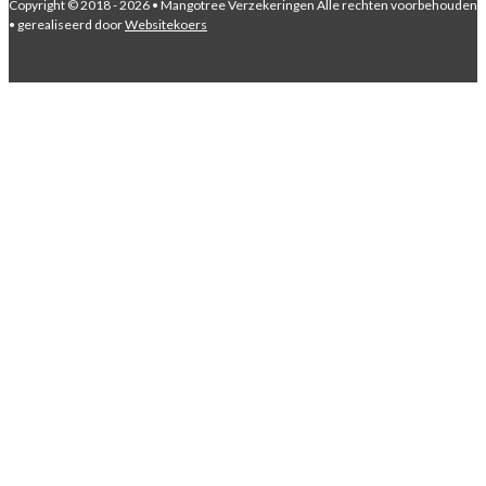
Copyright © 2018 - 2026 • Mangotree Verzekeringen Alle rechten voorbehouden
• gerealiseerd door
Websitekoers