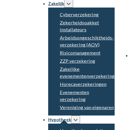
Zakelijk
Cyberverzekering
Zekerheidspakket
installateurs
Arbeidsongeschiktheids­
verzekering (AOV)
Risicomanagement
ZZP verzekering
Zakelijke
evenementenverzekering
Horecaverzekeringen
Evenementen
verzekering
Vereniging van eigenaren
Hypotheek