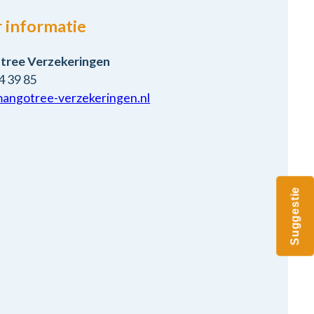
 informatie
ree Verzekeringen
4 39 85
angotree-verzekeringen.nl
Suggestie