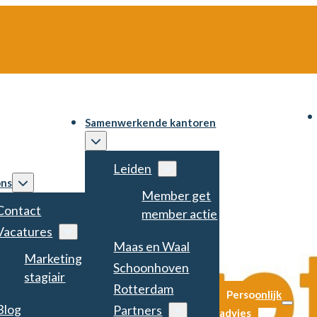
Samenwerkende kantoren
Leiden
ons
Member get
Contact
member actie
Vacatures
Maas en Waal
Marketing
Schoonhoven
stagiair
Rotterdam
Persoonlijk
Blog
Partners
advies