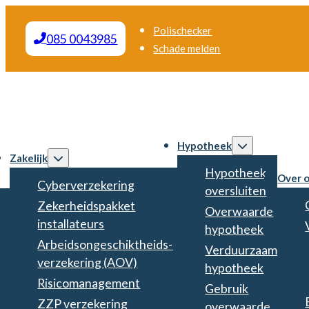
Polischecker
085 0043985
Schade melden
Hypotheek
Zakelijk
Hypotheek
Over 
Cyberverzekering
oversluiten
Zekerheidspakket
Overwaarde
installateurs
hypotheek
Arbeidsongeschiktheids­
Verduurzaam
verzekering (AOV)
hypotheek
Risicomanagement
Gebruik
ZZP verzekering
overwaarde