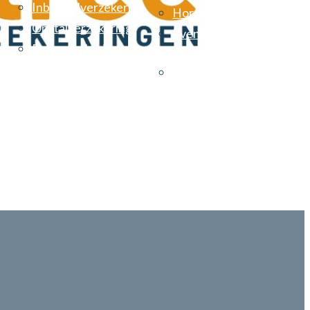
Inboedelverzekering
Horecaverzekeringen
Opstalverzekering
Evenementen
Reisverzekering
verzekering
Vereniging van eigenare