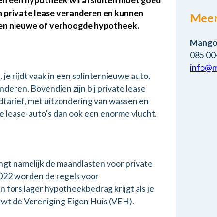
n én een hypotheek wil afsluiten moet goed
n private lease veranderen en kunnen
Meer
 een nieuwe of verhoogde hypotheek.
Mangot
085 00
info@m
, je rijdt vaak in een splinternieuwe auto,
nderen. Bovendien zijn bij private lease
tarief, met uitzondering van wassen en
te lease-auto’s dan ook een enorme vlucht.
engt namelijk de maandlasten voor private
 2022 worden de regels voor
 fors lager hypotheekbedrag krijgt als je
uwt de Vereniging Eigen Huis (VEH).