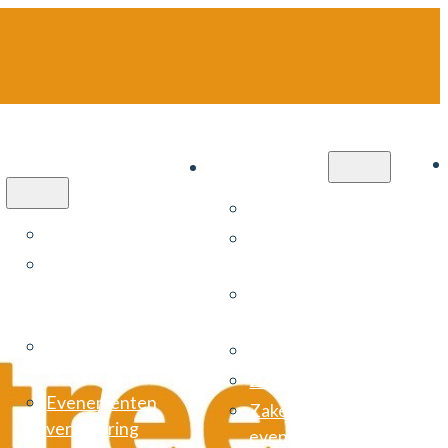
Particulier
Zakelijk
Cyberverzekering
Autoverzekering
Zekerheidspakket
Autoverzekering
installateurs
negatieve
Arbeidsongeschiktheids­
schadejaren
verzekering (AOV)
Bruiloft
Risicomanagement
verzekeringen
ZZP verzekering
Evenementen
Zakelijke
verzekering
evenementenverzekerin