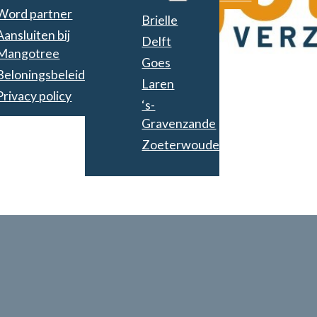
Word partner
Brielle
Aansluiten bij
Delft
Mangotree
Goes
Beloningsbeleid
Laren
Privacy policy
‘s-
Gravenzande
Zoeterwoude