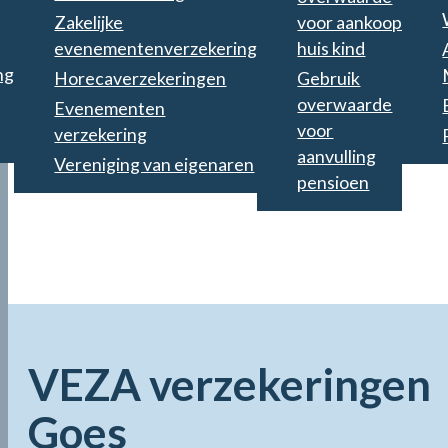
Zakelijke
voor aankoop
evenementenverzekering
huis kind
ng
Horecaverzekeringen
Gebruik
overwaarde
Evenementen
voor
verzekering
aanvulling
Vereniging van eigenaren
pensioen
VEZA verzekeringen
Goes