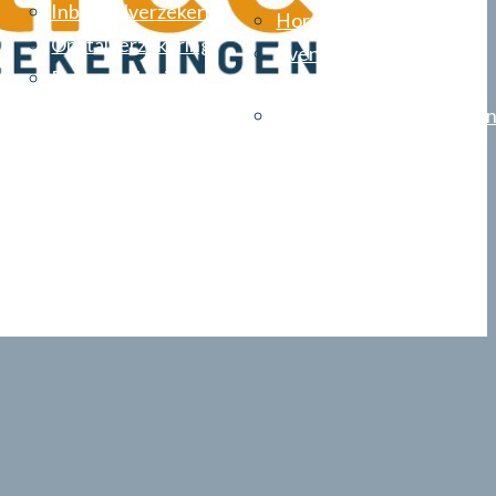
Inboedelverzekering
Horecaverzekeringen
Opstalverzekering
Evenementen
Reisverzekering
verzekering
Vereniging van eigenare