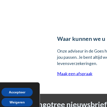
Waar kunnen we u 
Onze adviseur in de Goes h
jou passen. Je bent altijd
levensverzekeringen.
Maak een afspraak
Accepteer
n voor de Mangotree nieuwsbrief
Weigeren