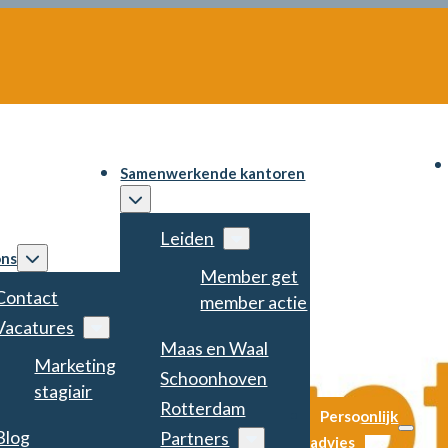
Samenwerkende kantoren
Leiden
ons
Member get
Contact
member actie
Vacatures
Maas en Waal
Marketing
Schoonhoven
stagiair
Rotterdam
Persoonlijk
Blog
Partners
advies