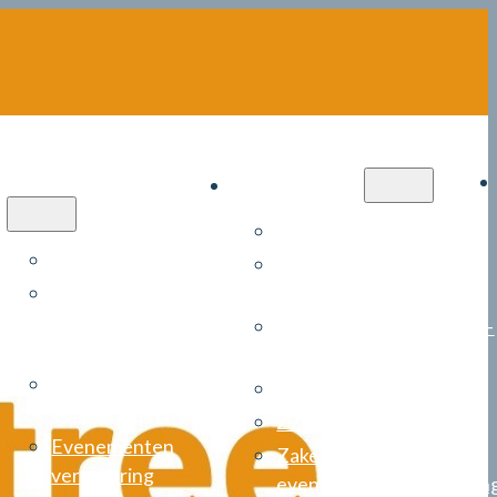
Particulier
Zakelijk
Cyberverzekering
Autoverzekering
Zekerheidspakket
Autoverzekering
installateurs
negatieve
Arbeidsongeschiktheids­
schadejaren
verzekering (AOV)
Bruiloft
Risicomanagement
verzekeringen
ZZP verzekering
Evenementen
Zakelijke
verzekering
evenementenverzekerin