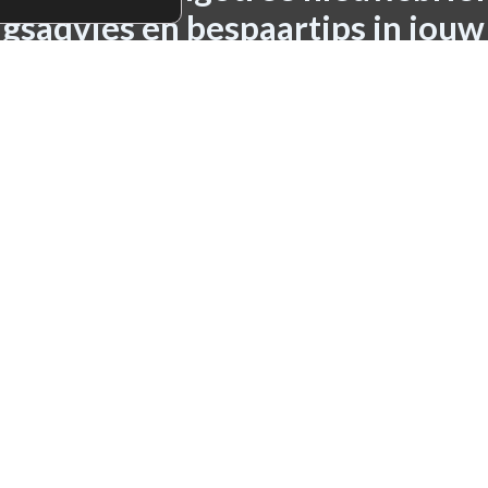
gsadvies en bespaartips in jouw
Aanmelden nieuwsbrief
erken conform de privacy policy.
ng van jouw persoonsgegevens serieus en hechten veel wa