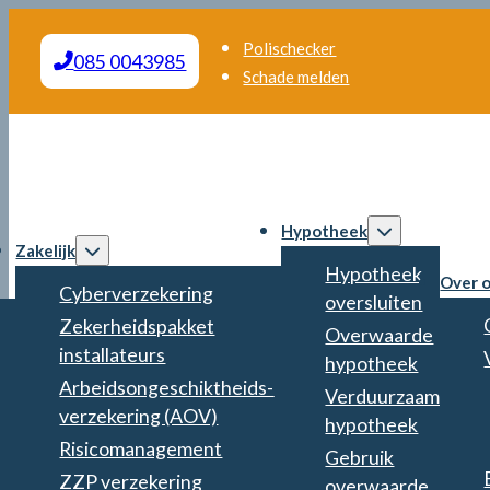
Polischecker
085 0043985
Schade melden
Hypotheek
Zakelijk
Hypotheek
Over 
Cyberverzekering
oversluiten
Zekerheidspakket
Overwaarde
installateurs
hypotheek
Arbeidsongeschiktheids­
Verduurzaam
verzekering (AOV)
hypotheek
Risicomanagement
Gebruik
ZZP verzekering
overwaarde