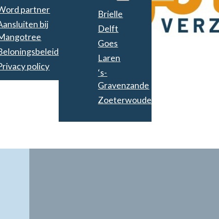
Word partner
Brielle
Aansluiten bij
Delft
Mangotree
Goes
Beloningsbeleid
Laren
Privacy policy
‘s-
Gravenzande
Zoeterwoude