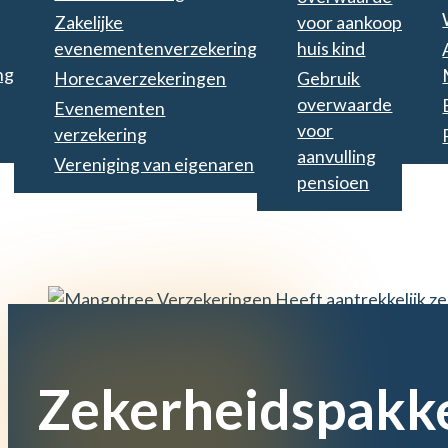
Zakelijke
voor aankoop
evenementenverzekering
huis kind
ng
Horecaverzekeringen
Gebruik
overwaarde
Evenementen
voor
verzekering
aanvulling
Vereniging van eigenaren
pensioen
Zekerheids­pakk