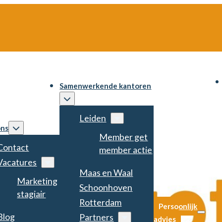
Samenwerkende kantoren
Leiden
ons
Member get
Contact
member actie
Vacatures
Maas en Waal
Marketing
Schoonhoven
stagiair
Rotterdam
Persoonlijk
Blog
Partners
advies