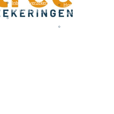
Inboedelverzekering
Horecaverzekeringen
Opstalverzekering
Evenementen
Reisverzekering
verzekering
Vereniging van eigenare