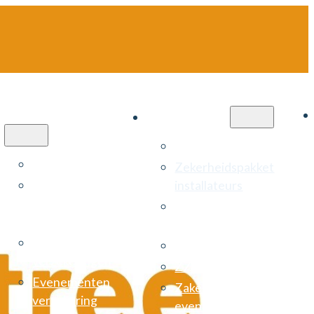
Particulier
Zakelijk
Cyberverzekering
Autoverzekering
Zekerheidspakket
Autoverzekering
installateurs
negatieve
Arbeidsongeschiktheids­
schadejaren
verzekering (AOV)
Bruiloft
Risicomanagement
verzekeringen
ZZP verzekering
Evenementen
Zakelijke
verzekering
evenementenverzekerin