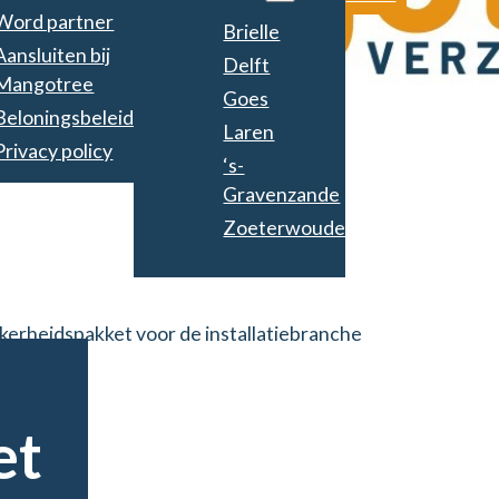
Word partner
Brielle
Aansluiten bij
Delft
Mangotree
Goes
Beloningsbeleid
Laren
Privacy policy
‘s-
Gravenzande
Zoeterwoude
et