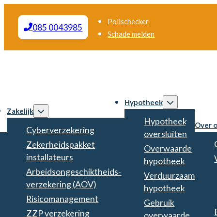
Polischecker
085 0043985
Schade melden
Hypotheek
Zakelijk
Hypotheek
Over 
Cyberverzekering
oversluiten
Zekerheidspakket
Overwaarde
installateurs
hypotheek
Arbeidsongeschiktheids­
Verduurzaam
verzekering (AOV)
hypotheek
Risicomanagement
Gebruik
ZZP verzekering
overwaarde