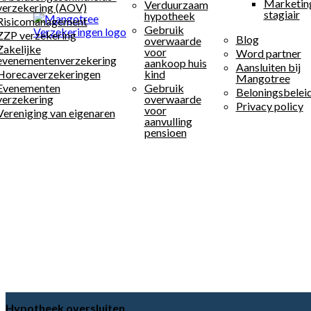
Marketin
Verduurzaam
verzekering (AOV)
stagiair
hypotheek
Risicomanagement
Gebruik
ZZP verzekering
Blog
overwaarde
Zakelijke
voor
Word partner
evenementenverzekering
aankoop huis
Aansluiten bij
Horecaverzekeringen
kind
Mangotree
Evenementen
Gebruik
Beloningsbelei
verzekering
overwaarde
Privacy policy
voor
Vereniging van eigenaren
aanvulling
pensioen
Hypotheek oversluiten