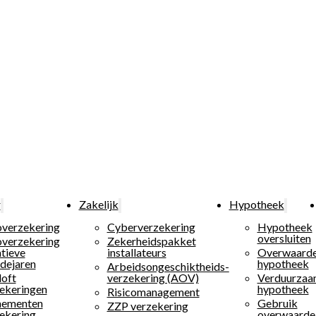
r
Zakelijk
Hypotheek
verzekering
Cyberverzekering
Hypotheek
oversluiten
verzekering
Zekerheidspakket
tieve
installateurs
Overwaard
dejaren
hypotheek
Arbeidsongeschiktheids­
loft
verzekering (AOV)
Verduurza
ekeringen
hypotheek
Risicomanagement
nementen
Gebruik
ZZP verzekering
ekering
overwaarde