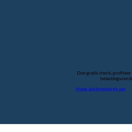
Doe gratis check, profiteer 
belastingvoord
Vraag adviesgesprek aan