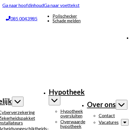
Ga naar hoofdinhoud
Ga naar voettekst
Polischecker
085 0043985
Schade melden
Hypotheek
lijk
Over ons
Hypotheek
Cyberverzekering
Contact
oversluiten
Zekerheidspakket
Overwaarde
Vacatures
installateurs
hypotheek
Arbeidsongeschiktheids­