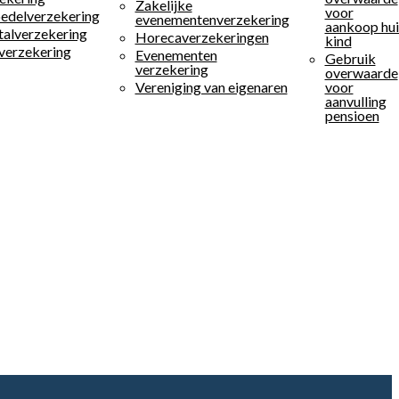
Zakelijke
voor
edelverzekering
evenementenverzekering
aankoop hui
alverzekering
Horecaverzekeringen
kind
verzekering
Evenementen
Gebruik
verzekering
overwaarde
Vereniging van eigenaren
voor
aanvulling
pensioen