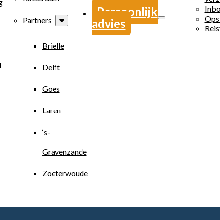
g
Inbo
Persoonlijk
Opst
Partners
advies
Reis
Brielle
d
Delft
Goes
Laren
‘s-
Gravenzande
Zoeterwoude