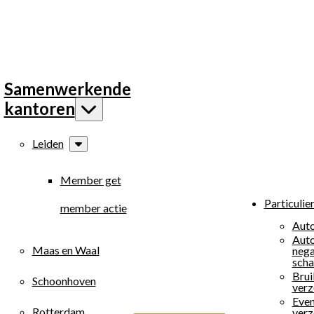
Samenwerkende
kantoren
Leiden
Member get
Particulie
member actie
Auto
Auto
Maas en Waal
nega
scha
Brui
Schoonhoven
verz
Eve
Rotterdam
verz