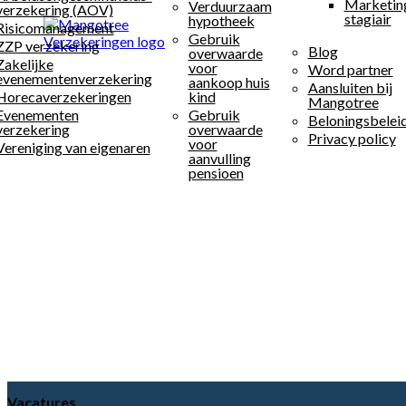
Marketin
Verduurzaam
verzekering (AOV)
stagiair
hypotheek
Risicomanagement
Gebruik
ZZP verzekering
Blog
overwaarde
Zakelijke
voor
Word partner
evenementenverzekering
aankoop huis
Aansluiten bij
Horecaverzekeringen
kind
Mangotree
Evenementen
Gebruik
Beloningsbelei
verzekering
overwaarde
Privacy policy
voor
Vereniging van eigenaren
aanvulling
pensioen
Vacatures