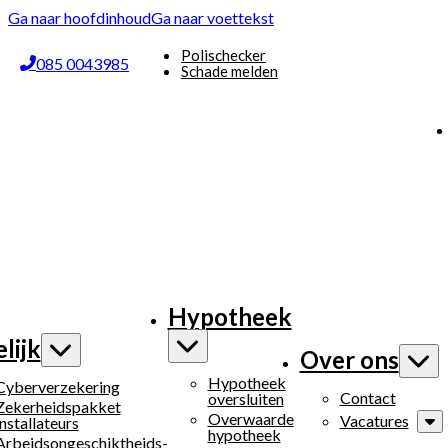
Ga naar hoofdinhoud
Ga naar voettekst
Polischecker
085 0043985
Schade melden
Hypotheek
lijk
Over ons
Hypotheek
Cyberverzekering
Contact
oversluiten
Zekerheidspakket
Overwaarde
Vacatures
installateurs
hypotheek
Arbeidsongeschiktheids­