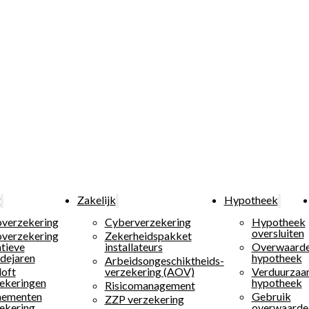
r
Zakelijk
Hypotheek
verzekering
Cyberverzekering
Hypotheek
oversluiten
verzekering
Zekerheidspakket
tieve
installateurs
Overwaard
dejaren
hypotheek
Arbeidsongeschiktheids­
loft
verzekering (AOV)
Verduurza
ekeringen
hypotheek
Risicomanagement
nementen
Gebruik
ZZP verzekering
ekering
overwaarde