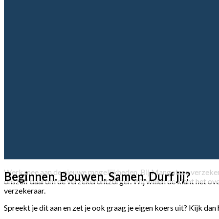
Werk mee aan de nieuwe mogelijkheden. Bij Mangotree verzeker
Beginnen. Bouwen. Samen. Durf jij?
onszelf daarom de verzekerontzorger. Wij willen de klant het over
verzekeraar.
Spreekt je dit aan en zet je ook graag je eigen koers uit? Kijk da