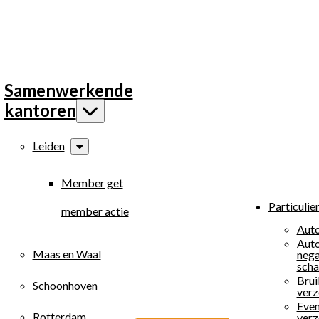
Samenwerkende
kantoren
Leiden
Member get
Particulie
member actie
Auto
Auto
Maas en Waal
nega
scha
Brui
Schoonhoven
verz
Eve
Rotterdam
verz