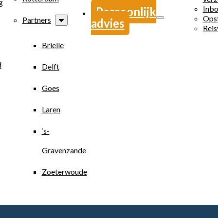
g
Inbo
Persoonlijk
Opst
Partners
advies
Reis
Brielle
d
Delft
Goes
Laren
‘s-
Gravenzande
Zoeterwoude