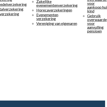
Zakelijke
voor
edelverzekering
evenementenverzekering
aankoop hui
alverzekering
Horecaverzekeringen
kind
verzekering
Evenementen
Gebruik
verzekering
overwaarde
Vereniging van eigenaren
voor
aanvulling
pensioen