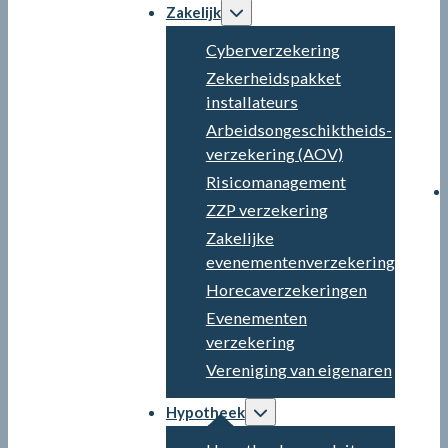
Zakelijk
Cyberverzekering
Zekerheidspakket
installateurs
Arbeidsongeschiktheids­
verzekering (AOV)
Risicomanagement
ZZP verzekering
Zakelijke
evenementenverzekering
Horecaverzekeringen
Evenementen
verzekering
Vereniging van eigenaren
Hypotheek