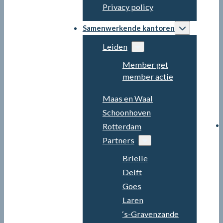
Privacy policy
Samenwerkende kantoren
Leiden
Member get
member actie
Maas en Waal
Schoonhoven
Rotterdam
Partners
Brielle
Delft
Goes
Laren
‘s-Gravenzande