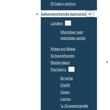
Privacy policy
Samenwerkende kantoren
Leiden
Member get
member actie
Maas en Waal
Schoonhoven
Rotterdam
Partners
Brielle
Delft
Goes
Laren
‘s-Gravenzande