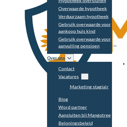
Hypotheek oversluiten
Overwaarde hypotheek
Verduurzaam hypotheek
Gebruik overwaarde voor
aankoop huis kind
Gebruik overwaarde voor
aanvulling pensioen
Over ons
Contact
Vacatures
Marketing stagiair
Blog
Word partner
Aansluiten bij Mangotree
Beloningsbeleid