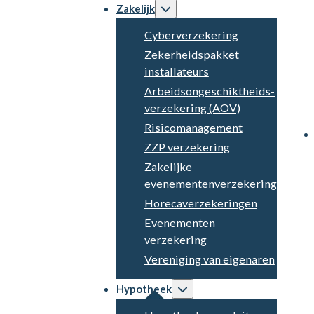
Zakelijk
Cyberverzekering
Zekerheidspakket
installateurs
Arbeidsongeschiktheids­
verzekering (AOV)
Risicomanagement
ZZP verzekering
Zakelijke
evenementenverzekering
Horecaverzekeringen
Evenementen
verzekering
Vereniging van eigenaren
Hypotheek