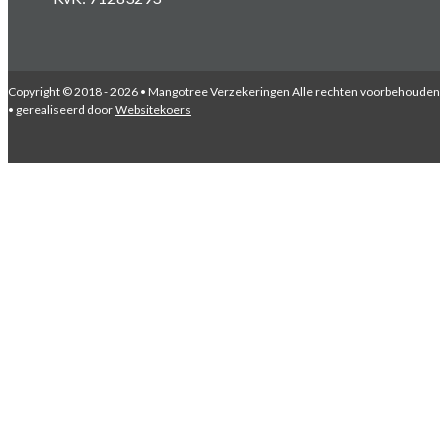
Copyright © 2018 - 2026 • Mangotree Verzekeringen Alle rechten voorbehouden
• gerealiseerd door
Websitekoers