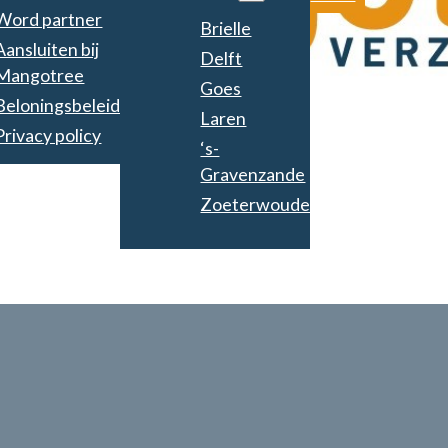
Word partner
Brielle
Aansluiten bij
Delft
Mangotree
Goes
Beloningsbeleid
Laren
Privacy policy
‘s-
Gravenzande
Zoeterwoude