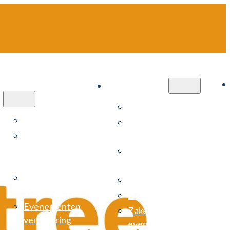
Particulier
Zakelijk
Cyberverzekering
Autoverzekering
Zekerheidspakket
Autoverzekering
installateurs
negatieve
Arbeidsongeschiktheids­
schadejaren
verzekering (AOV)
Bruiloft
Risicomanagement
verzekeringen
ZZP verzekering
Evenementen
Zakelijke
verzekering
evenementenverzekerin