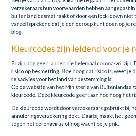
Ben je van plan om op vakantie te gaan in het buitenl
verzekeraars hun voorwaarden hebben aangepast in v
buitenland besmet raakt of door een lock-down niet te
vanzelfsprekend dat je een beroep kunt doen op je rei
blog.
Kleurcodes zijn leidend voor je 
Er zijn nog geen landen die helemaal corona-vrij zijn. Du
risico op besmetting. Hoe hoog dat risico is, weet je
reisadvies voor het land van bestemming is.
Op de website van het Ministerie van Buitenlandse za
kleurcode. Deze kleurcode geeft aan hoe hoog het ris
De kleurcode wordt door verzekeraars gebruikt bij he
annuleringsverzekering dekt. Daarbij maakt het geen v
tegen het coronavirus of nog wacht op je prik.