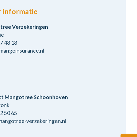
 informatie
ree Verzekeringen
ie
97 48 18
mangoinsurance.nl
ct Mangotree Schoonhoven
ronk
92 50 65
angotree-verzekeringen.nl