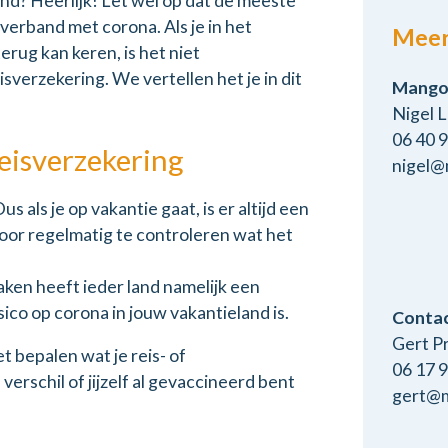
and? Heerlijk! Let wel op dat de meeste
erband met corona. Als je in het
Meer
rug kan keren, is het niet
sverzekering. We vertellen het je in dit
Mangot
Nigel L
06 40 
reisverzekering
nigel@
s als je op vakantie gaat, is er altijd een
 door regelmatig te controleren wat het
ken heeft ieder land namelijk een
ico op corona in jouw vakantieland is.
Conta
Gert P
t bepalen wat je reis- of
06 17 
erschil of jijzelf al gevaccineerd bent
gert@m