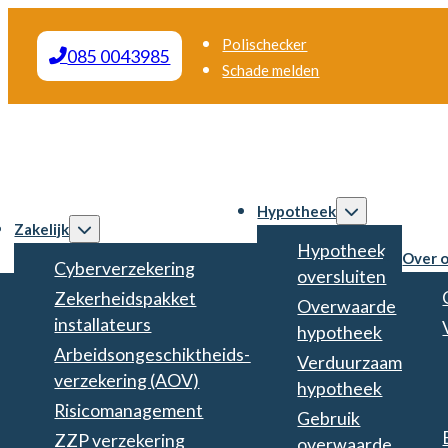
Polischecker
085 0043985
Schade melden
Hypotheek
Zakelijk
Hypotheek
Over 
Cyberverzekering
oversluiten
Zekerheidspakket
Overwaarde
installateurs
hypotheek
Arbeidsongeschiktheids­
Verduurzaam
verzekering (AOV)
hypotheek
Risicomanagement
Gebruik
ZZP verzekering
overwaarde