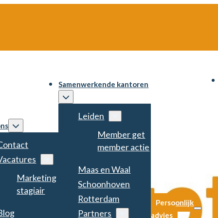
Samenwerkende kantoren
Leiden
ons
Member get
Contact
member actie
Vacatures
Maas en Waal
Marketing
Schoonhoven
stagiair
Rotterdam
Persoonlijk
Blog
Partners
advies