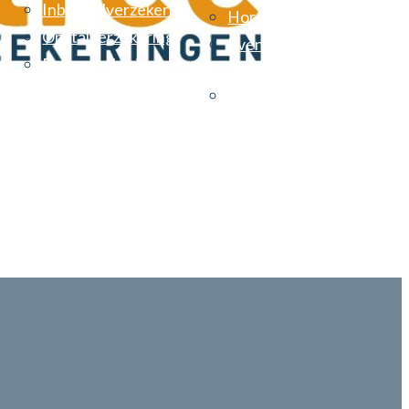
Inboedelverzekering
Horecaverzekeringen
Opstalverzekering
Evenementen
Reisverzekering
verzekering
Vereniging van eigenare