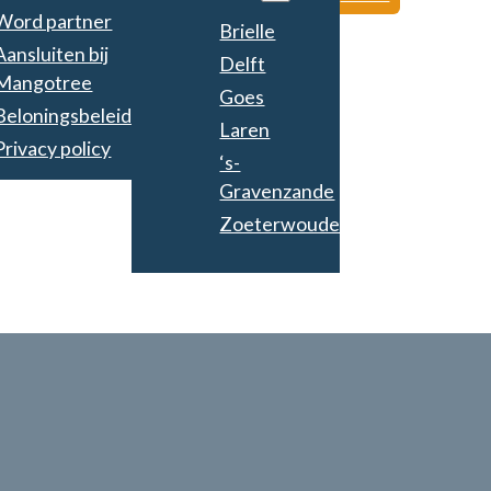
Word partner
Brielle
Aansluiten bij
Delft
Mangotree
Goes
Beloningsbeleid
Laren
Privacy policy
‘s-
Gravenzande
Zoeterwoude