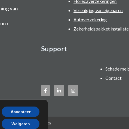
Horecaverzekeringen
ning van
Vereniging van eigenaren
Autoverzekering
Buro
Zekerheidspakket installate
Support
Schade mel
Contact
Accepteer
 gerealiseerd door
Websitekoers
Weigeren