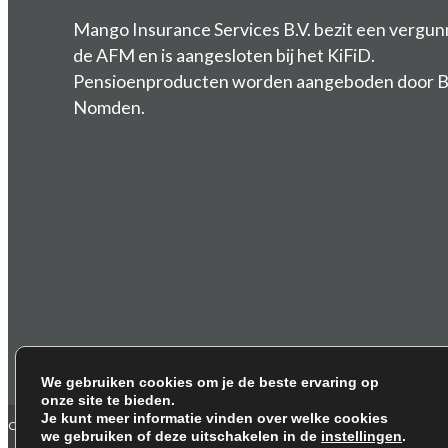
Mango Insurance Services B.V. bezit een vergun
de AFM en is aangesloten bij het KiFiD.
Pensioenproducten worden aangeboden door 
Nomden.
We gebruiken cookies om je de beste ervaring op
onze site te bieden.
Je kunt meer informatie vinden over welke cookies
Copyright © 2018 - 2026 • Mangotree Verzekeringen Alle rechten voorbehouden •
we gebruiken of deze uitschakelen in de
instellingen
.