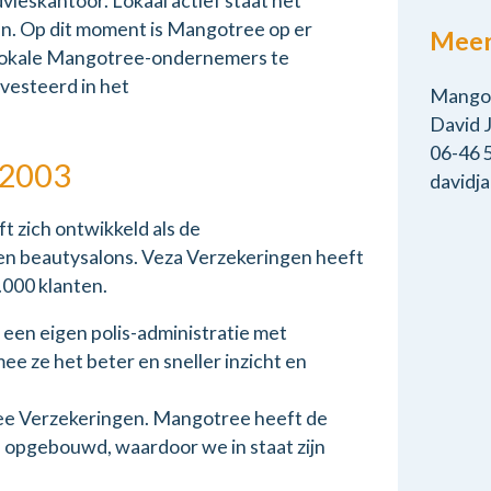
ieskantoor. Lokaal actief staat het
ken. Op dit moment is Mangotree op er
Meer
 lokale Mangotree-ondernemers te
vesteerd in het
Mangot
David J
06-46 
 2003
davidj
t zich ontwikkeld als de
 en beautysalons. Veza Verzekeringen heeft
000 klanten.
een eigen polis-administratie met
e ze het beter en sneller inzicht en
ree Verzekeringen. Mangotree heeft de
e opgebouwd, waardoor we in staat zijn