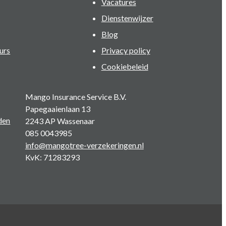
Vacatures
Dienstenwijzer
Blog
urs
Privacy policy
Cookiebeleid
Mango Insurance Service B.V.
Papegaaienlaan 13
den
2243 AP Wassenaar
085 0043985
info@mangotree-verzekeringen.nl
KvK: 71283293