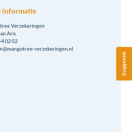
 informatie
ree Verzekeringen
an Aris
54 02 02
an@mangotree-verzekeringen.nl
Suggestie