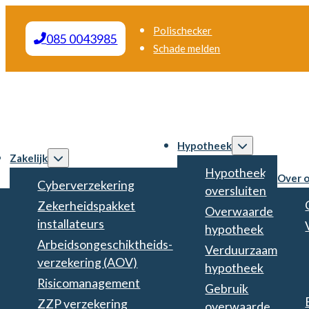
Polischecker
085 0043985
Schade melden
Hypotheek
Zakelijk
Hypotheek
Over 
Cyberverzekering
oversluiten
Zekerheidspakket
Overwaarde
installateurs
hypotheek
Arbeidsongeschiktheids­
Verduurzaam
verzekering (AOV)
hypotheek
Risicomanagement
Gebruik
ZZP verzekering
overwaarde