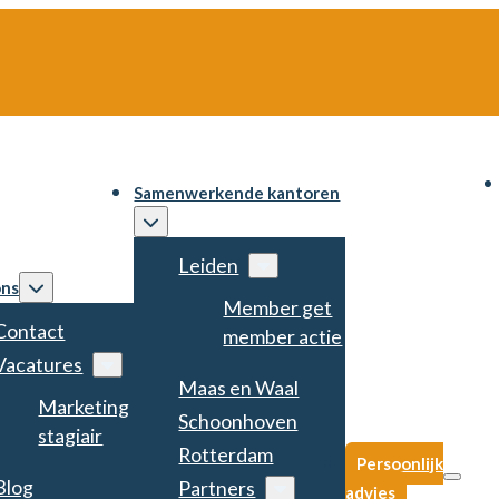
Samenwerkende kantoren
Leiden
ons
Member get
Contact
member actie
Vacatures
Maas en Waal
Marketing
Schoonhoven
stagiair
Rotterdam
Persoonlijk
Blog
Partners
advies