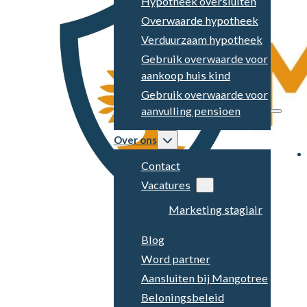
Hypotheek oversluiten
Overwaarde hypotheek
Verduurzaam hypotheek
Gebruik overwaarde voor
aankoop huis kind
Gebruik overwaarde voor
aanvulling pensioen
Over ons
Contact
Vacatures
Marketing stagiair
Blog
Word partner
Aansluiten bij Mangotree
Beloningsbeleid