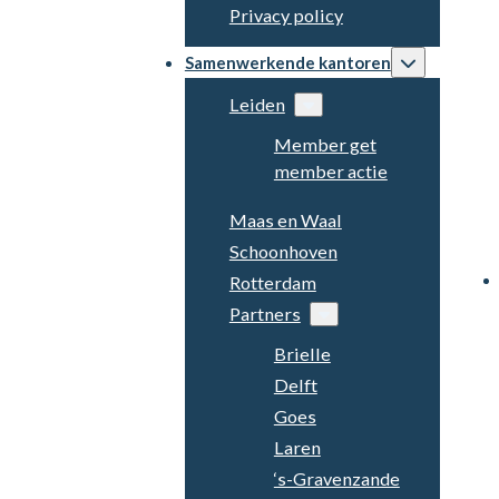
Privacy policy
Samenwerkende kantoren
Leiden
Member get
member actie
Maas en Waal
Schoonhoven
Rotterdam
Partners
Brielle
Delft
Goes
Laren
‘s-Gravenzande