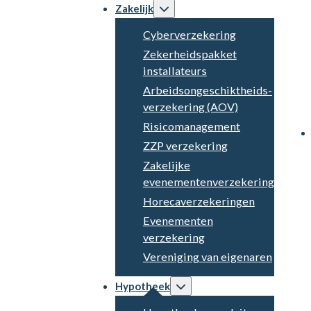
Zakelijk
Cyberverzekering
Zekerheidspakket
installateurs
Arbeidsongeschiktheids­
verzekering (AOV)
Risicomanagement
ZZP verzekering
Zakelijke
evenementenverzekering
Horecaverzekeringen
Evenementen
verzekering
Vereniging van eigenaren
Hypotheek