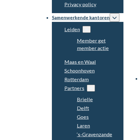
Privacy policy
Samenwerkende kantoren
Leiden
Member get
member actie
Maas en Waal
Schoonhoven
Rotterdam
Partners
Brielle
Delft
Goes
Laren
‘s-Gravenzande