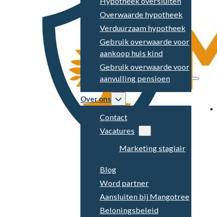
Hypotheek oversluiten
Overwaarde hypotheek
Verduurzaam hypotheek
Gebruik overwaarde voor
aankoop huis kind
Gebruik overwaarde voor
aanvulling pensioen
Over ons
Contact
Vacatures
Marketing stagiair
Blog
Word partner
Aansluiten bij Mangotree
Beloningsbeleid