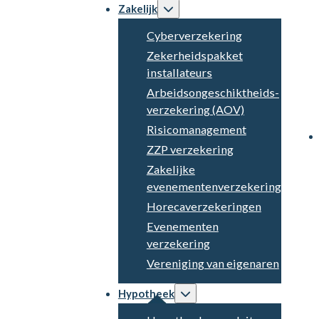
Zakelijk
Cyberverzekering
Zekerheidspakket
installateurs
Arbeidsongeschiktheids­
verzekering (AOV)
Risicomanagement
ZZP verzekering
Zakelijke
evenementenverzekering
Horecaverzekeringen
Evenementen
verzekering
Vereniging van eigenaren
Hypotheek